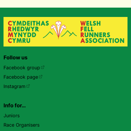
Follow us
Facebook group
Facebook page
Instagram
Info for…
Juniors
Race Organisers