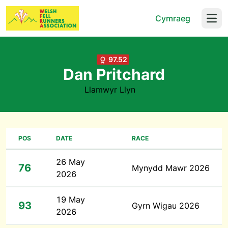
Cymraeg
Open
97.52
Dan Pritchard
Llamwyr Llyn
POS
DATE
RACE
26 May
76
Mynydd Mawr 2026
2026
19 May
93
Gyrn Wigau 2026
2026