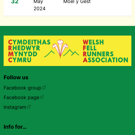
32
May
Moel y Gest
2024
Follow us
Facebook group
Facebook page
Instagram
Info for…