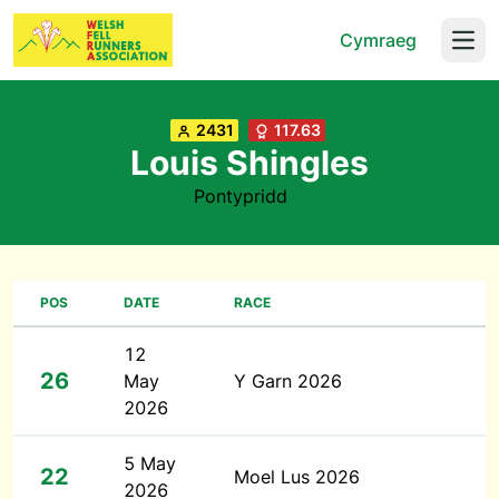
Cymraeg
Open
2431
117.63
Louis Shingles
Pontypridd
POS
DATE
RACE
12
26
May
Y Garn 2026
2026
5 May
22
Moel Lus 2026
2026