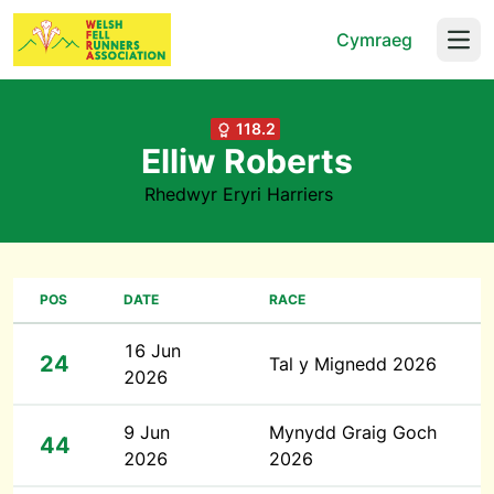
Cymraeg
Open
118.2
Elliw Roberts
Rhedwyr Eryri Harriers
POS
DATE
RACE
16 Jun
24
Tal y Mignedd 2026
2026
9 Jun
Mynydd Graig Goch
44
2026
2026