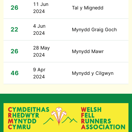
11 Jun
26
Tal y Mignedd
2024
4 Jun
22
Mynydd Graig Goch
2024
28 May
26
Mynydd Mawr
2024
9 Apr
46
Mynydd y Cilgwyn
2024