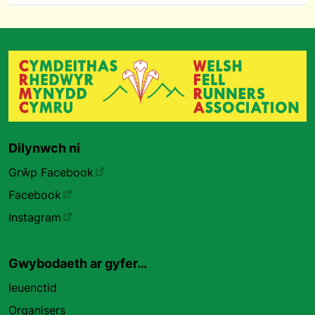
Dilynwch ni
Grŵp Facebook
Facebook
Instagram
Gwybodaeth ar gyfer…
Ieuenctid
Organisers