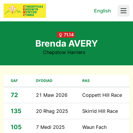
English
Open
71.14
Brenda AVERY
Chepstow Harriers
SAF
DYDDIAD
RAS
72
21 Maw 2026
Coppett Hill Race
135
20 Rhag 2025
Skirrid Hill Race
105
7 Medi 2025
Waun Fach