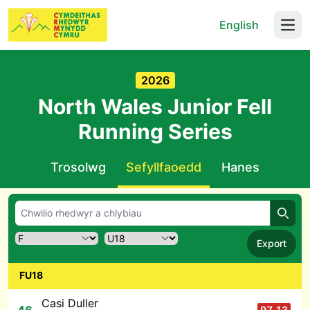
English
Open
2026
North Wales Junior Fell
Running Series
Trosolwg
Sefyllfaoedd
Hanes
Chwil
Export
FU18
Casi Duller
97.13