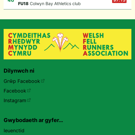
46
F
U18
Colwyn Bay Athletics club
Dilynwch ni
Grŵp Facebook
Facebook
Instagram
Gwybodaeth ar gyfer…
Ieuenctid