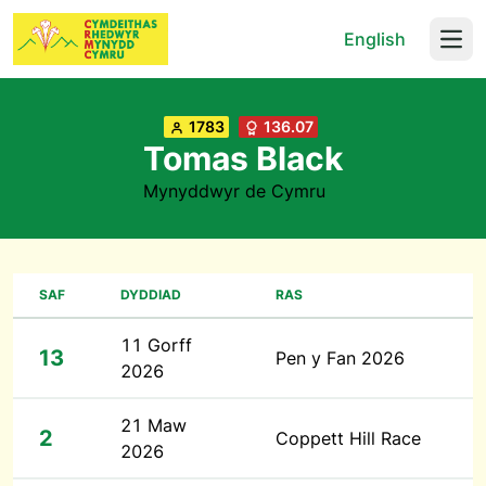
English
Open
1783
136.07
Tomas Black
Mynyddwyr de Cymru
SAF
DYDDIAD
RAS
11 Gorff
13
Pen y Fan 2026
2026
21 Maw
2
Coppett Hill Race
2026