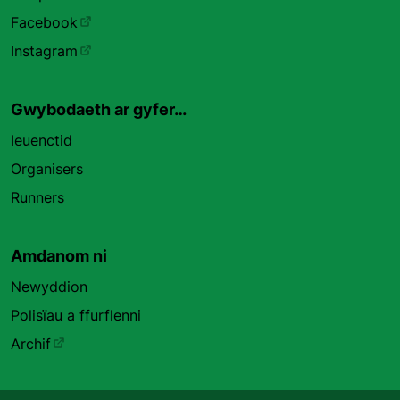
Facebook
Instagram
Gwybodaeth ar gyfer…
Ieuenctid
Organisers
Runners
Amdanom ni
Newyddion
Polisïau a ffurflenni
Archif