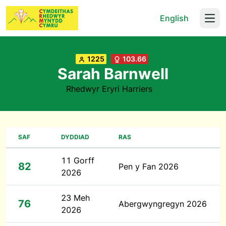
English
Open
1225
103.66
Sarah Barnwell
Rhedwyr Eryri Harriers
SAF
DYDDIAD
RAS
11 Gorff
82
Pen y Fan 2026
2026
23 Meh
76
Abergwyngregyn 2026
2026