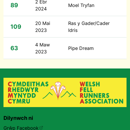
2 Ebr
89
Moel Tryfan
2024
20 Mai
Ras y Gader/Cader
109
2023
Idris
4 Maw
63
Pipe Dream
2023
Dilynwch ni
Grŵp Facebook