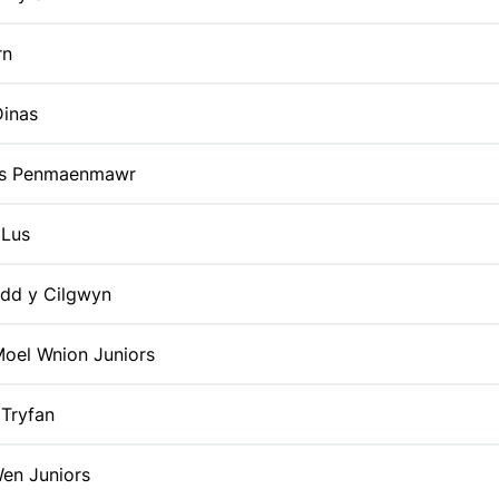
rn
Dinas
lls Penmaenmawr
 Lus
dd y Cilgwyn
oel Wnion Juniors
Tryfan
Wen Juniors