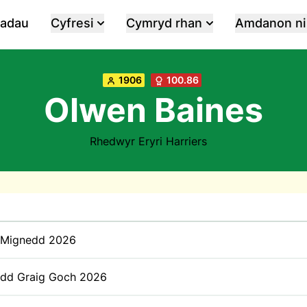
iadau
Cyfresi
Cymryd rhan
Amdanon ni
1906
100.86
Olwen Baines
Rhedwyr Eryri Harriers
y Mignedd 2026
dd Graig Goch 2026