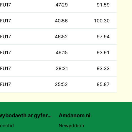
FU17
47:29
91.59
FU17
40:56
100.30
FU17
46:52
97.94
FU17
49:15
93.91
FU17
29:21
93.33
FU17
25:52
85.87
ybodaeth ar gyfer…
Amdanom ni
uenctid
Newyddion