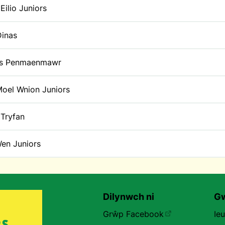
Eilio Juniors
Dinas
lls Penmaenmawr
oel Wnion Juniors
Tryfan
Wen Juniors
Dilynwch ni
Gw
Grŵp Facebook
Ie