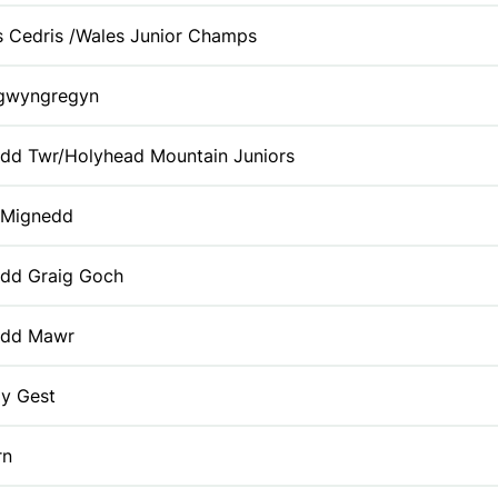
s Cedris /Wales Junior Champs
gwyngregyn
dd Twr/Holyhead Mountain Juniors
y Mignedd
dd Graig Goch
dd Mawr
 y Gest
rn