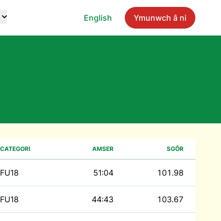
English
Ymunwch â ni
CATEGORI
AMSER
SGÔR
FU18
51:04
101.98
FU18
44:43
103.67