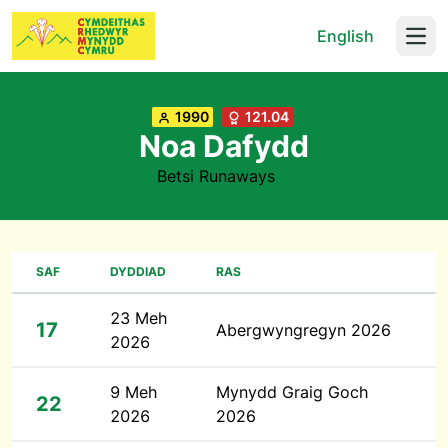
English
Open
1990
121.04
Noa Dafydd
Betsi Runaways
SAF
DYDDIAD
RAS
23 Meh
17
Abergwyngregyn 2026
2026
9 Meh
Mynydd Graig Goch
22
2026
2026