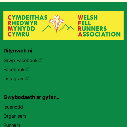
Dilynwch ni
Grŵp Facebook
Facebook
Instagram
Gwybodaeth ar gyfer…
Ieuenctid
Organisers
Runners