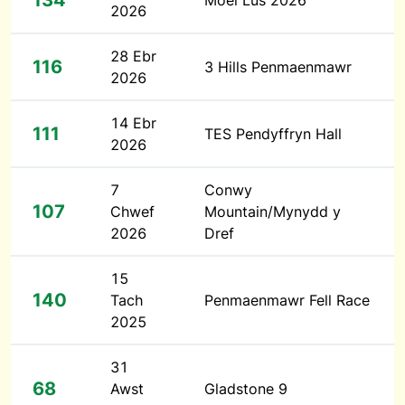
134
Moel Lus 2026
2026
28 Ebr
116
3 Hills Penmaenmawr
2026
14 Ebr
111
TES Pendyffryn Hall
2026
7
Conwy
107
Chwef
Mountain/Mynydd y
2026
Dref
15
140
Tach
Penmaenmawr Fell Race
2025
31
68
Awst
Gladstone 9