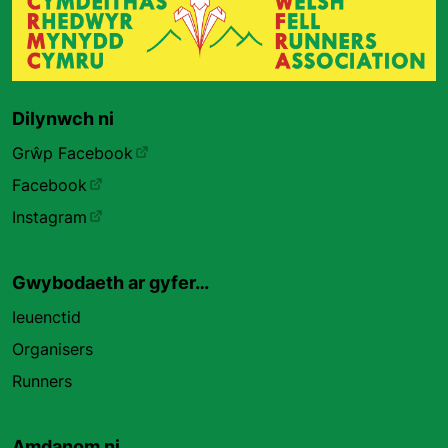
Dilynwch ni
Grŵp Facebook
Facebook
Instagram
Gwybodaeth ar gyfer…
Ieuenctid
Organisers
Runners
Amdanom ni