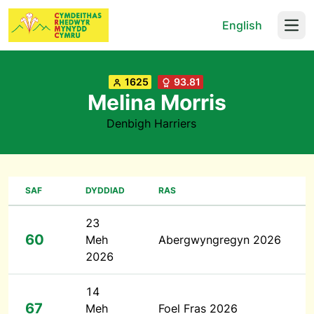
English
Open
1625
93.81
Melina Morris
Denbigh Harriers
SAF
DYDDIAD
RAS
23
60
Meh
Abergwyngregyn 2026
2026
14
67
Meh
Foel Fras 2026