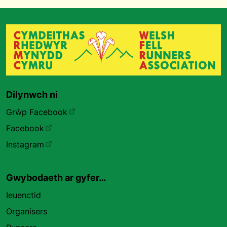
Dilynwch ni
Grŵp Facebook
Facebook
Instagram
Gwybodaeth ar gyfer…
Ieuenctid
Organisers