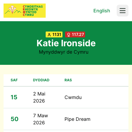
English
Open
1131
117.27
Katie Ironside
Mynyddwyr de Cymru
SAF
DYDDIAD
RAS
2 Mai
15
Cwmdu
2026
7 Maw
50
Pipe Dream
2026