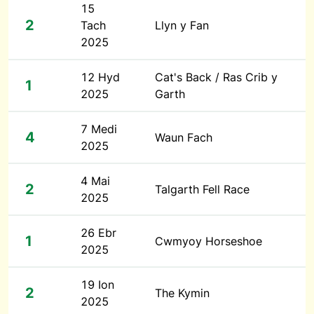
15
2
Tach
Llyn y Fan
2025
12 Hyd
Cat's Back / Ras Crib y
1
2025
Garth
7 Medi
4
Waun Fach
2025
4 Mai
2
Talgarth Fell Race
2025
26 Ebr
1
Cwmyoy Horseshoe
2025
19 Ion
2
The Kymin
2025