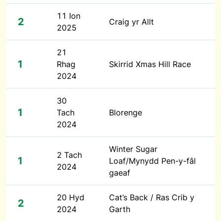
11 Ion
2
Craig yr Allt
2025
21
1
Rhag
Skirrid Xmas Hill Race
2024
30
1
Tach
Blorenge
2024
Winter Sugar
2 Tach
1
Loaf/Mynydd Pen-y-fâl
2024
gaeaf
20 Hyd
Cat’s Back / Ras Crib y
2
2024
Garth