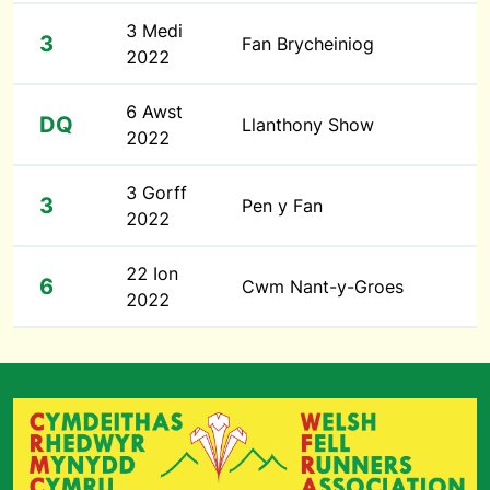
3 Medi
3
Fan Brycheiniog
2022
6 Awst
DQ
Llanthony Show
2022
3 Gorff
3
Pen y Fan
2022
22 Ion
6
Cwm Nant-y-Groes
2022