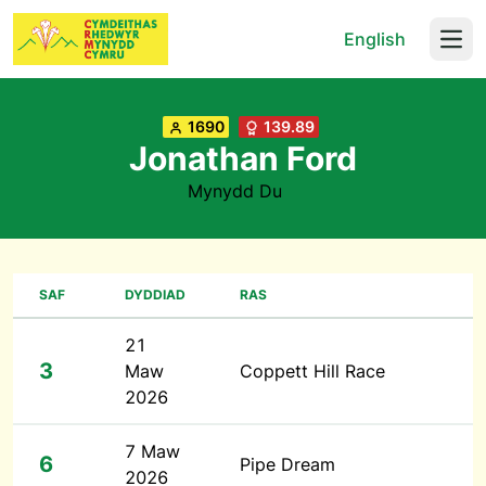
English
Open
1690
139.89
Jonathan Ford
Mynydd Du
SAF
DYDDIAD
RAS
21
3
Maw
Coppett Hill Race
2026
7 Maw
6
Pipe Dream
2026