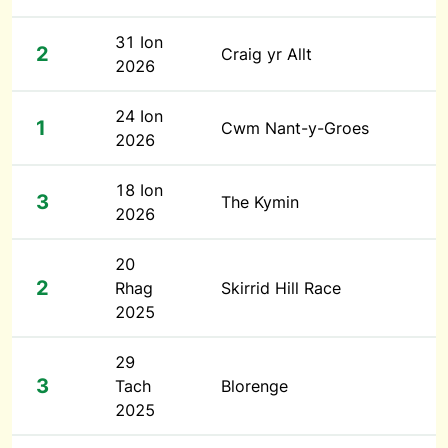
31 Ion
2
Craig yr Allt
2026
24 Ion
1
Cwm Nant-y-Groes
2026
18 Ion
3
The Kymin
2026
20
2
Rhag
Skirrid Hill Race
2025
29
3
Tach
Blorenge
2025