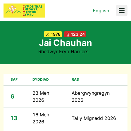
English
Open
1978
123.24
Jai Chauhan
Rhedwyr Eryri Harriers
SAF
DYDDIAD
RAS
23 Meh
Abergwyngregyn
6
2026
2026
16 Meh
13
Tal y Mignedd 2026
2026