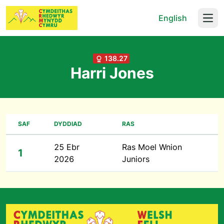
English
Open
138.27
Harri Jones
SAF
DYDDIAD
RAS
25 Ebr
Ras Moel Wnion
1
2026
Juniors