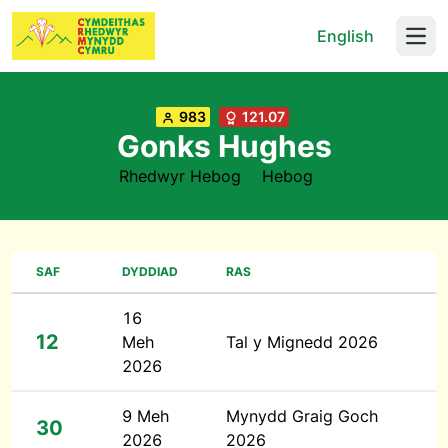
English
Open
983
121.07
Gonks Hughes
Rhedwyr Hebog
Hebog
SAF
DYDDIAD
RAS
16
12
Meh
Tal y Mignedd 2026
2026
9 Meh
Mynydd Graig Goch
30
2026
2026