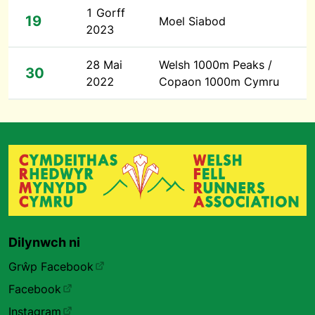
1 Gorff
19
Moel Siabod
2023
28 Mai
Welsh 1000m Peaks /
30
2022
Copaon 1000m Cymru
Dilynwch ni
Grŵp Facebook
Facebook
Instagram