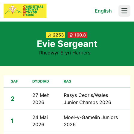
English
Open
2253
100.8
Evie Sergeant
Rhedwyr Eryri Harriers
SAF
DYDDIAD
RAS
27 Meh
Rasys Cedris/Wales
2
2026
Junior Champs 2026
24 Mai
Moel-y-Gamelin Juniors
1
2026
2026