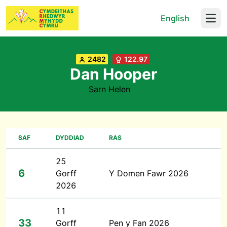
English
Open
2482
122.97
Dan Hooper
Sarn Helen
SAF
DYDDIAD
RAS
25
6
Gorff
Y Domen Fawr 2026
2026
11
33
Gorff
Pen y Fan 2026