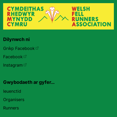
Dilynwch ni
Grŵp Facebook
Facebook
Instagram
Gwybodaeth ar gyfer…
Ieuenctid
Organisers
Runners