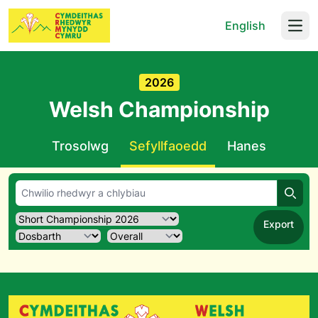
English
Open
2026
Welsh Championship
Trosolwg
Sefyllfaoedd
Hanes
Chwil
Export