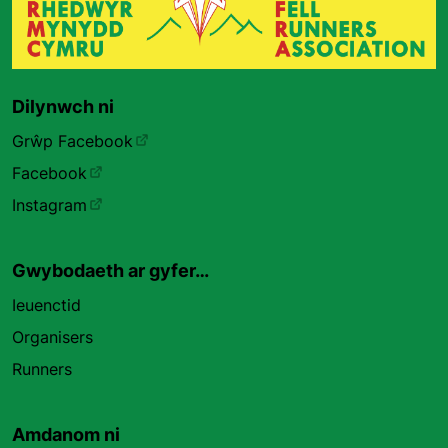
Dilynwch ni
Grŵp Facebook
Facebook
Instagram
Gwybodaeth ar gyfer…
Ieuenctid
Organisers
Runners
Amdanom ni