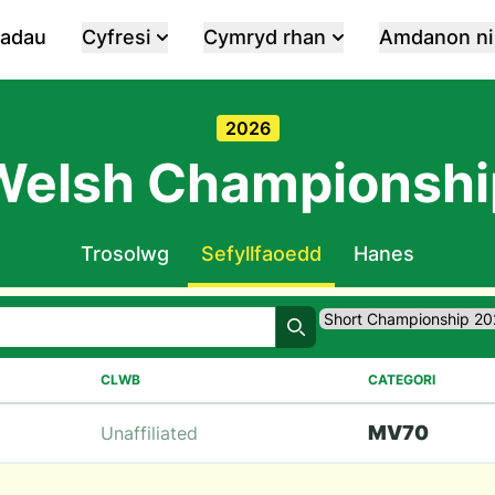
iadau
Cyfresi
Cymryd rhan
Amdanon ni
2026
Welsh Championshi
Trosolwg
Sefyllfaoedd
Hanes
Chwilio
CLWB
CATEGORI
M
V70
Unaffiliated