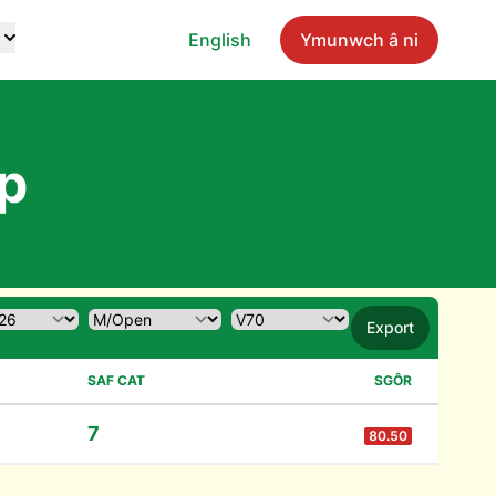
English
Ymunwch â ni
p
Export
SAF CAT
SGÔR
7
80.50