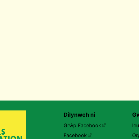
Dilynwch ni
Gw
Grŵp Facebook
Ie
Facebook
Or