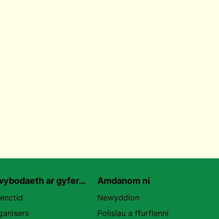
ybodaeth ar gyfer…
Amdanom ni
uenctid
Newyddion
ganisers
Polisïau a ffurflenni